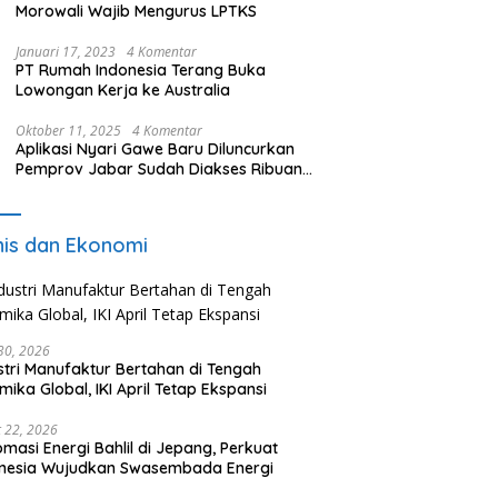
Morowali Wajib Mengurus LPTKS
Januari 17, 2023
4 Komentar
PT Rumah Indonesia Terang Buka
Lowongan Kerja ke Australia
Oktober 11, 2025
4 Komentar
Aplikasi Nyari Gawe Baru Diluncurkan
Pemprov Jabar Sudah Diakses Ribuan
Pencari Kerja
nis dan Ekonomi
 30, 2026
stri Manufaktur Bertahan di Tengah
mika Global, IKI April Tetap Ekspansi
 22, 2026
omasi Energi Bahlil di Jepang, Perkuat
onesia Wujudkan Swasembada Energi