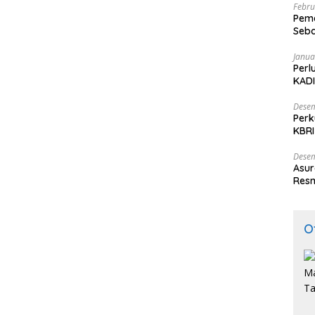
Febru
Peme
Seba
Nasi
Janua
Perl
KADI
Desem
Perk
KBRI
Indo
Desem
Asur
Resm
O