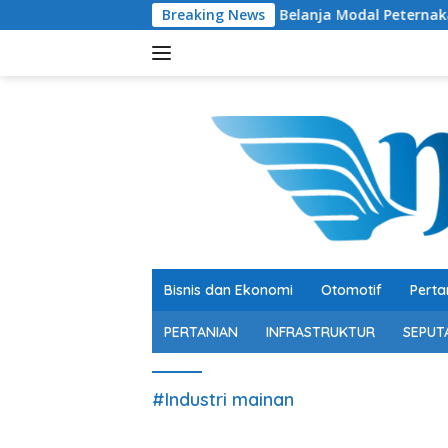
Langsung
Soroti Belanja Modal Peternakan Sapi, Bacht
Breaking News
ke
konten
Bisnis dan Ekonomi
Otomotif
Perta
PERTANIAN
INFRASTRUKTUR
SEPUT
#Industri mainan