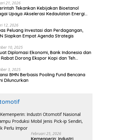
ari 21, 2026
rintah Tekankan Kebijakan Bioetanol
gai Upaya Akselerasi Kedaulatan Energi
onal
ri 12, 2026
uas Peluang Investasi dan Perdagangan,
N Siapkan Empat Agenda Strategis
ber 10, 2025
uat Diplomasi Ekonomi, Bank Indonesia dan
 Rabat Dorong Ekspor Kopi dan Teh
nesia di Maroko
ber 3, 2025
ansi BMN Berbasis Pooling Fund Bencana
i Diluncurkan
tomotif
Februari 25, 2026
Kemenperin: Industri