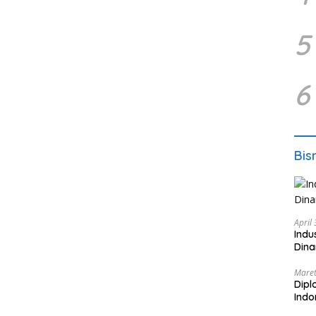
5
6
Bis
April
Indu
Dina
Maret
Dipl
Ind