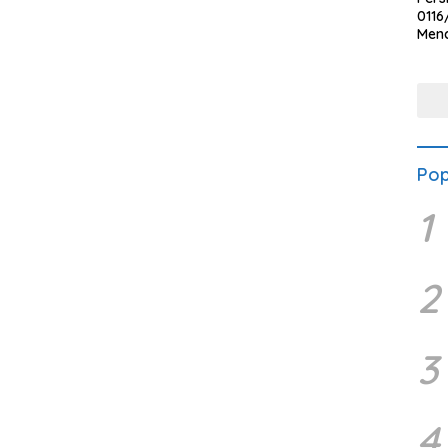
0116
Men
Voli
Bha
Polr
Pop
1
2
3
4