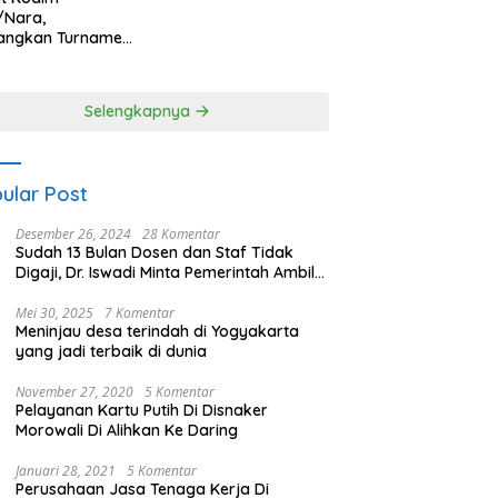
/Nara,
angkan Turnamen
 Putri HUT
yangkara ke-80
es Nagan Raya
Selengkapnya
ular Post
Desember 26, 2024
28 Komentar
Sudah 13 Bulan Dosen dan Staf Tidak
Digaji, Dr. Iswadi Minta Pemerintah Ambil
Alih UMT
Mei 30, 2025
7 Komentar
Meninjau desa terindah di Yogyakarta
yang jadi terbaik di dunia
November 27, 2020
5 Komentar
Pelayanan Kartu Putih Di Disnaker
Morowali Di Alihkan Ke Daring
Januari 28, 2021
5 Komentar
Perusahaan Jasa Tenaga Kerja Di