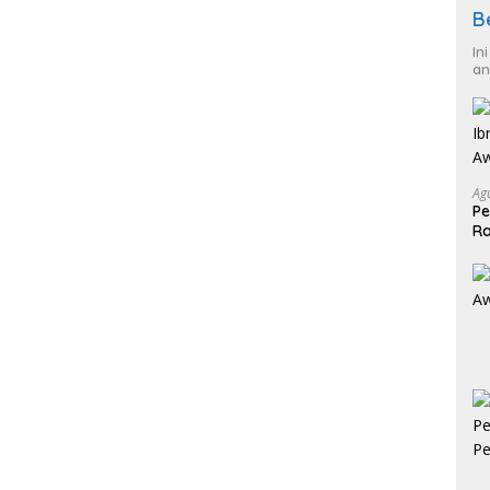
B
In
an
Ag
Pe
Ra
2