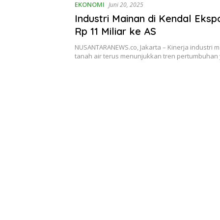
EKONOMI
Juni 20, 2025
Industri Mainan di Kendal Ekspo
Rp 11 Miliar ke AS
NUSANTARANEWS.co, Jakarta – Kinerja industri m
tanah air terus menunjukkan tren pertumbuhan