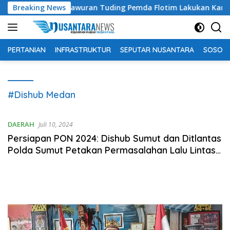
Langsung
pi, Bachtiar Lamawuran Tuding Pemda Flotim Lakukan Kamuflase
Breaking News
ke
konten
PERTANIAN
INFRASTRUKTUR
SEPUTAR NUSANTARA
SOSOK 
#Dishub Medan
DAERAH
Juli 10, 2024
Persiapan PON 2024: Dishub Sumut dan Ditlantas
Polda Sumut Petakan Permasalahan Lalu Lintas
di 10 Kabupaten/Kota
Pemutar
Video