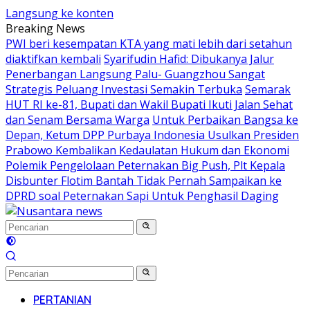
Langsung ke konten
Breaking News
PWI beri kesempatan KTA yang mati lebih dari setahun
diaktifkan kembali
Syarifudin Hafid: Dibukanya Jalur
Penerbangan Langsung Palu- Guangzhou Sangat
Strategis Peluang Investasi Semakin Terbuka
Semarak
HUT RI ke-81, Bupati dan Wakil Bupati Ikuti Jalan Sehat
dan Senam Bersama Warga
Untuk Perbaikan Bangsa ke
Depan, Ketum DPP Purbaya Indonesia Usulkan Presiden
Prabowo Kembalikan Kedaulatan Hukum dan Ekonomi
Polemik Pengelolaan Peternakan Big Push, Plt Kepala
Disbunter Flotim Bantah Tidak Pernah Sampaikan ke
DPRD soal Peternakan Sapi Untuk Penghasil Daging
PERTANIAN