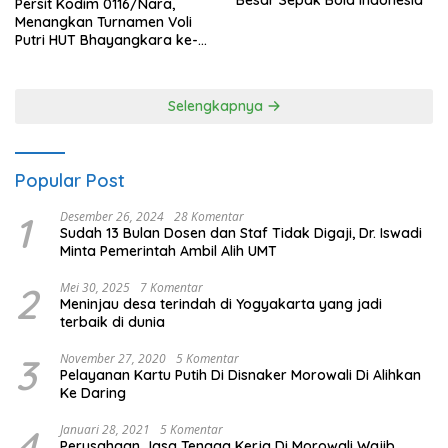
Persit Kodim 0116/Nara,
Menangkan Turnamen Voli
Putri HUT Bhayangkara ke-
80 Polres Nagan Raya
Selengkapnya
Popular Post
1
Desember 26, 2024
28 Komentar
Sudah 13 Bulan Dosen dan Staf Tidak Digaji, Dr. Iswadi
Minta Pemerintah Ambil Alih UMT
2
Mei 30, 2025
7 Komentar
Meninjau desa terindah di Yogyakarta yang jadi
terbaik di dunia
3
November 27, 2020
5 Komentar
Pelayanan Kartu Putih Di Disnaker Morowali Di Alihkan
Ke Daring
4
Januari 28, 2021
5 Komentar
Perusahaan Jasa Tenaga Kerja Di Morowali Wajib