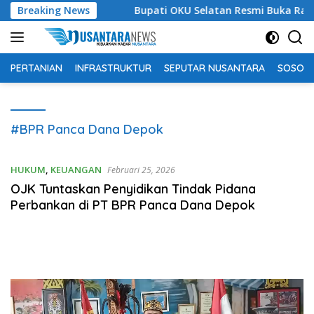
Langsung
bagi Siapa?
Breaking News
Bupati OKU Selatan Resmi Buka Rangkaian 
ke
konten
PERTANIAN
INFRASTRUKTUR
SEPUTAR NUSANTARA
SOSOK 
#BPR Panca Dana Depok
HUKUM
,
KEUANGAN
Februari 25, 2026
OJK Tuntaskan Penyidikan Tindak Pidana
Perbankan di PT BPR Panca Dana Depok
Pemutar
Video