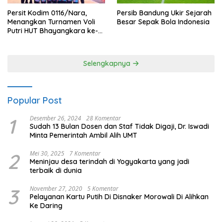
Persit Kodim 0116/Nara,
Persib Bandung Ukir Sejarah
Menangkan Turnamen Voli
Besar Sepak Bola Indonesia
Putri HUT Bhayangkara ke-
80 Polres Nagan Raya
Selengkapnya
Popular Post
1
Desember 26, 2024
28 Komentar
Sudah 13 Bulan Dosen dan Staf Tidak Digaji, Dr. Iswadi
Minta Pemerintah Ambil Alih UMT
2
Mei 30, 2025
7 Komentar
Meninjau desa terindah di Yogyakarta yang jadi
terbaik di dunia
3
November 27, 2020
5 Komentar
Pelayanan Kartu Putih Di Disnaker Morowali Di Alihkan
Ke Daring