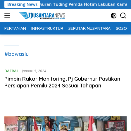
Langsung
achtiar Lamawuran Tuding Pemda Flotim Lakukan Kamuflase Kebi
Breaking News
ke
konten
PERTANIAN
INFRASTRUKTUR
SEPUTAR NUSANTARA
SOSOK 
#bawaslu
DAERAH
Januari 5, 2024
Pimpin Rakor Monitoring, Pj Gubernur Pastikan
Persiapan Pemilu 2024 Sesuai Tahapan
Pemutar
Video