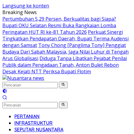
Langsung ke konten
Breaking News
Pertumbuhan 5,29 Persen, Berkualitas bagi Siapa?
Bupati OKU Selatan Resmi Buka Rangkaian Lomba
Peringatan HUT RI ke-81 Tahun 2026
Perkuat Sinergi
Tingkatkan Pendapatan Daerah, Bupati Terima Audensi
dengan Samsat
Tony Chong [Panglima Tony] Penggiat
Budaya Dari Sabah Malaysia, Jaga Nilai Luhur di Tengah
Arus Globalisasi
Diduga Tanpa Libatkan Pejabat Penilai
Publik dalam Pengadaan Tanah, Anton Bulet Rebon
Desak Kejati NTT Periksa Bupati Flotim
PERTANIAN
INFRASTRUKTUR
SEPUTAR NUSANTARA