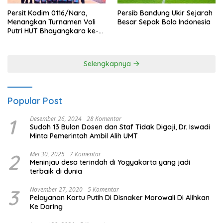
Persit Kodim 0116/Nara,
Persib Bandung Ukir Sejarah
Menangkan Turnamen Voli
Besar Sepak Bola Indonesia
Putri HUT Bhayangkara ke-
80 Polres Nagan Raya
Selengkapnya
Popular Post
1
Desember 26, 2024
28 Komentar
Sudah 13 Bulan Dosen dan Staf Tidak Digaji, Dr. Iswadi
Minta Pemerintah Ambil Alih UMT
2
Mei 30, 2025
7 Komentar
Meninjau desa terindah di Yogyakarta yang jadi
terbaik di dunia
3
November 27, 2020
5 Komentar
Pelayanan Kartu Putih Di Disnaker Morowali Di Alihkan
Ke Daring