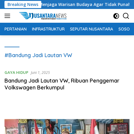
Langsung
nghi Suhardi: Menjaga Warisan Budaya Agar Tidak Punah
Breaking News
ke
konten
PERTANIAN
INFRASTRUKTUR
SEPUTAR NUSANTARA
SOSOK 
#Bandung Jadi Lautan VW
GAYA HIDUP
Juni 1, 2025
Bandung Jadi Lautan VW, Ribuan Penggemar
Volkswagen Berkumpul
Pemutar
Video