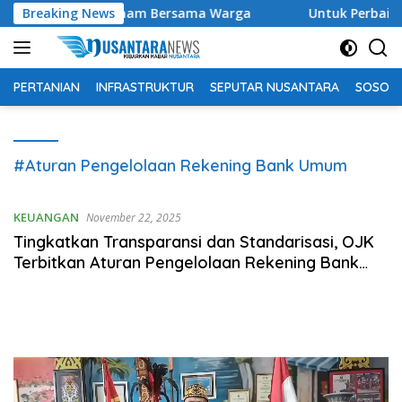
Langsung
lan Sehat dan Senam Bersama Warga
Breaking News
Untuk Perbaikan Ba
ke
konten
PERTANIAN
INFRASTRUKTUR
SEPUTAR NUSANTARA
SOSOK 
#Aturan Pengelolaan Rekening Bank Umum
KEUANGAN
November 22, 2025
Tingkatkan Transparansi dan Standarisasi, OJK
Terbitkan Aturan Pengelolaan Rekening Bank
Umum
Pemutar
Video