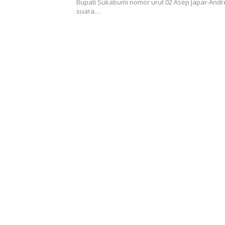
Perubahan Signifikan
Bupati Sukabumi nomor urut 02 Asep Japar-And
suara…