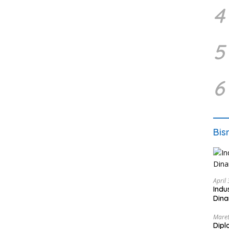
4
5
6
Bis
April
Indu
Dina
Maret
Dipl