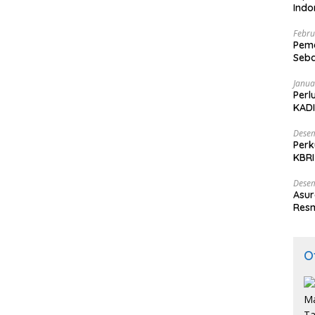
Ind
Febru
Peme
Seba
Nasi
Janua
Perl
KADI
Desem
Perk
KBRI
Indo
Desem
Asur
Resm
O