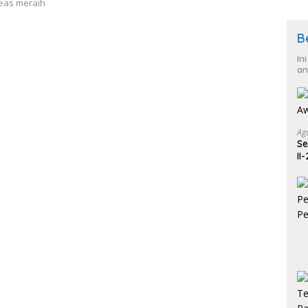
reas meraih
B
In
an
Ag
Se
II