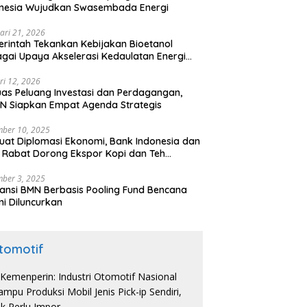
onesia Wujudkan Swasembada Energi
ari 21, 2026
rintah Tekankan Kebijakan Bioetanol
gai Upaya Akselerasi Kedaulatan Energi
onal
ri 12, 2026
uas Peluang Investasi dan Perdagangan,
N Siapkan Empat Agenda Strategis
ber 10, 2025
uat Diplomasi Ekonomi, Bank Indonesia dan
 Rabat Dorong Ekspor Kopi dan Teh
nesia di Maroko
ber 3, 2025
ansi BMN Berbasis Pooling Fund Bencana
i Diluncurkan
tomotif