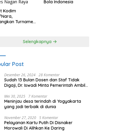
Bola Indonesia
it Kodim
/Nara,
angkan Turnamen
 Putri HUT
yangkara ke-80
es Nagan Raya
Selengkapnya
ular Post
Desember 26, 2024
28 Komentar
Sudah 13 Bulan Dosen dan Staf Tidak
Digaji, Dr. Iswadi Minta Pemerintah Ambil
Alih UMT
Mei 30, 2025
7 Komentar
Meninjau desa terindah di Yogyakarta
yang jadi terbaik di dunia
November 27, 2020
5 Komentar
Pelayanan Kartu Putih Di Disnaker
Morowali Di Alihkan Ke Daring