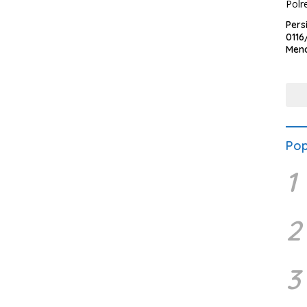
Pers
0116
Men
Voli
Bha
Polr
Pop
1
2
3