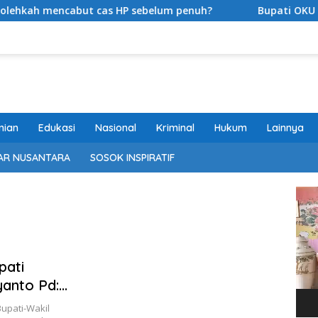
ncabut cas HP sebelum penuh?
Bupati OKU Selatan Se
nian
Edukasi
Nasional
Kriminal
Hukum
Lainnya
AR NUSANTARA
SOSOK INSPIRATIF
Pem
Vide
pati
yanto Pd:
a
upati-Wakil