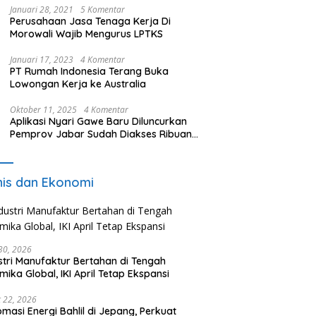
Januari 28, 2021
5 Komentar
Perusahaan Jasa Tenaga Kerja Di
Morowali Wajib Mengurus LPTKS
Januari 17, 2023
4 Komentar
PT Rumah Indonesia Terang Buka
Lowongan Kerja ke Australia
Oktober 11, 2025
4 Komentar
Aplikasi Nyari Gawe Baru Diluncurkan
Pemprov Jabar Sudah Diakses Ribuan
Pencari Kerja
nis dan Ekonomi
 30, 2026
stri Manufaktur Bertahan di Tengah
mika Global, IKI April Tetap Ekspansi
 22, 2026
omasi Energi Bahlil di Jepang, Perkuat