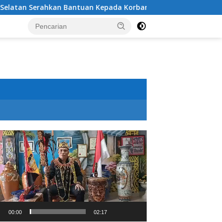
rahkan Bantuan Kepada Korban Kebakaran di Desa Nagar Agun
utar
o
00:00
02:17