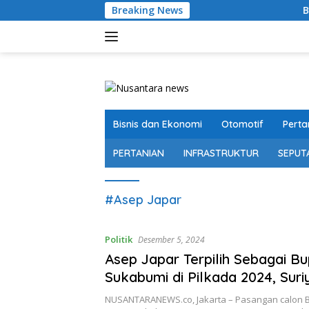
Langsung
Breaking News
Bolehkah me
ke
konten
Bisnis dan Ekonomi
Otomotif
Perta
PERTANIAN
INFRASTRUKTUR
SEPUT
#Asep Japar
Politik
Desember 5, 2024
Asep Japar Terpilih Sebagai Bu
Sukabumi di Pilkada 2024, Suri
Pilihan Rakyat Untuk Membaw
NUSANTARANEWS.co, Jakarta – Pasangan calon B