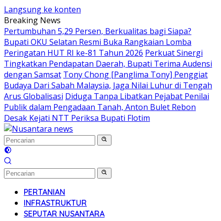
Langsung ke konten
Breaking News
Pertumbuhan 5,29 Persen, Berkualitas bagi Siapa?
Bupati OKU Selatan Resmi Buka Rangkaian Lomba
Peringatan HUT RI ke-81 Tahun 2026
Perkuat Sinergi
Tingkatkan Pendapatan Daerah, Bupati Terima Audensi
dengan Samsat
Tony Chong [Panglima Tony] Penggiat
Budaya Dari Sabah Malaysia, Jaga Nilai Luhur di Tengah
Arus Globalisasi
Diduga Tanpa Libatkan Pejabat Penilai
Publik dalam Pengadaan Tanah, Anton Bulet Rebon
Desak Kejati NTT Periksa Bupati Flotim
PERTANIAN
INFRASTRUKTUR
SEPUTAR NUSANTARA