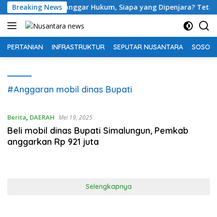
Langsung
Jika AI Melanggar Hukum, Siapa yang Dipenjara? Tetap Manusi
Breaking News
ke
konten
PERTANIAN
INFRASTRUKTUR
SEPUTAR NUSANTARA
SOSOK 
#Anggaran mobil dinas Bupati
Berita
,
DAERAH
Mei 19, 2025
Beli mobil dinas Bupati Simalungun, Pemkab
anggarkan Rp 921 juta
Selengkapnya