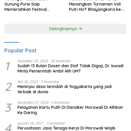
Gunung Purei Siap
Menangkan Turnamen Voli
Memeriahkan Festival
Putri HUT Bhayangkara ke-
Budaya IMBT Tahun 2026
80 Polres Nagan Raya
Selengkapnya
Popular Post
1
Desember 26, 2024
28 Komentar
Sudah 13 Bulan Dosen dan Staf Tidak Digaji, Dr. Iswadi
Minta Pemerintah Ambil Alih UMT
2
Mei 30, 2025
7 Komentar
Meninjau desa terindah di Yogyakarta yang jadi
terbaik di dunia
3
November 27, 2020
5 Komentar
Pelayanan Kartu Putih Di Disnaker Morowali Di Alihkan
Ke Daring
4
Januari 28, 2021
5 Komentar
Perusahaan Jasa Tenaga Kerja Di Morowali Wajib