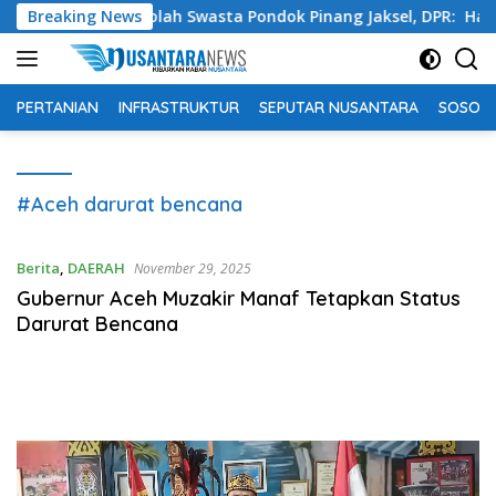
Langsung
kan di Sekolah Swasta Pondok Pinang Jaksel, DPR: Harus Dius
Breaking News
ke
konten
PERTANIAN
INFRASTRUKTUR
SEPUTAR NUSANTARA
SOSOK 
#Aceh darurat bencana
Berita
,
DAERAH
November 29, 2025
Gubernur Aceh Muzakir Manaf Tetapkan Status
Darurat Bencana
Pemutar
Video