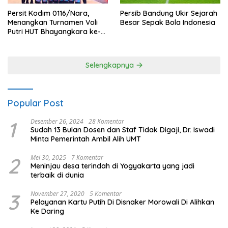
Persit Kodim 0116/Nara,
Persib Bandung Ukir Sejarah
Menangkan Turnamen Voli
Besar Sepak Bola Indonesia
Putri HUT Bhayangkara ke-
80 Polres Nagan Raya
Selengkapnya
Popular Post
1
Desember 26, 2024
28 Komentar
Sudah 13 Bulan Dosen dan Staf Tidak Digaji, Dr. Iswadi
Minta Pemerintah Ambil Alih UMT
2
Mei 30, 2025
7 Komentar
Meninjau desa terindah di Yogyakarta yang jadi
terbaik di dunia
3
November 27, 2020
5 Komentar
Pelayanan Kartu Putih Di Disnaker Morowali Di Alihkan
Ke Daring