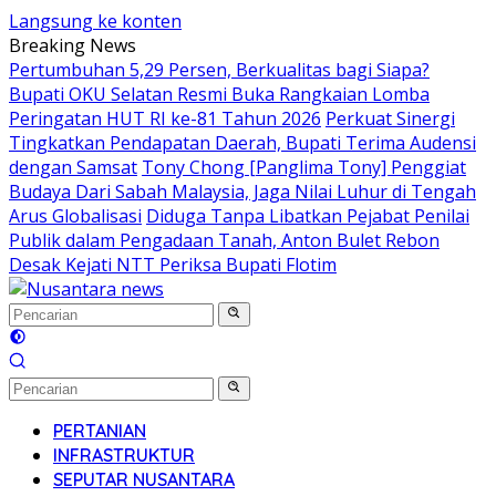
Langsung ke konten
Breaking News
Pertumbuhan 5,29 Persen, Berkualitas bagi Siapa?
Bupati OKU Selatan Resmi Buka Rangkaian Lomba
Peringatan HUT RI ke-81 Tahun 2026
Perkuat Sinergi
Tingkatkan Pendapatan Daerah, Bupati Terima Audensi
dengan Samsat
Tony Chong [Panglima Tony] Penggiat
Budaya Dari Sabah Malaysia, Jaga Nilai Luhur di Tengah
Arus Globalisasi
Diduga Tanpa Libatkan Pejabat Penilai
Publik dalam Pengadaan Tanah, Anton Bulet Rebon
Desak Kejati NTT Periksa Bupati Flotim
PERTANIAN
INFRASTRUKTUR
SEPUTAR NUSANTARA