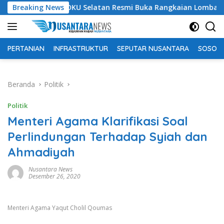
Langsung
pati OKU Selatan Resmi Buka Rangkaian Lomba Peringatan HUT
Breaking News
ke
konten
PERTANIAN
INFRASTRUKTUR
SEPUTAR NUSANTARA
SOSOK 
Beranda
Politik
Politik
Menteri Agama Klarifikasi Soal
Perlindungan Terhadap Syiah dan
Ahmadiyah
Nusantara News
Desember 26, 2020
Menteri Agama Yaqut Cholil Qoumas