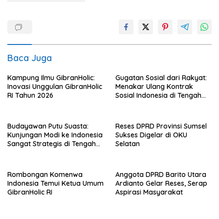
Baca Juga
Kampung Ilmu GibranHolic:
Gugatan Sosial dari Rakyat:
Inovasi Unggulan GibranHolic
Menakar Ulang Kontrak
RI Tahun 2026
Sosial Indonesia di Tengah
Badai Korupsi
Budayawan Putu Suasta:
Reses DPRD Provinsi Sumsel
Kunjungan Modi ke Indonesia
Sukses Digelar di OKU
Sangat Strategis di Tengah
Selatan
Dinamika Global
Rombongan Komenwa
Anggota DPRD Barito Utara
Indonesia Temui Ketua Umum
Ardianto Gelar Reses, Serap
GibranHolic RI
Aspirasi Masyarakat