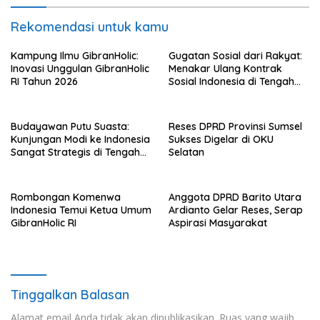
Rekomendasi untuk kamu
Kampung Ilmu GibranHolic:
Gugatan Sosial dari Rakyat:
Inovasi Unggulan GibranHolic
Menakar Ulang Kontrak
RI Tahun 2026
Sosial Indonesia di Tengah
Badai Korupsi
Budayawan Putu Suasta:
Reses DPRD Provinsi Sumsel
Kunjungan Modi ke Indonesia
Sukses Digelar di OKU
Sangat Strategis di Tengah
Selatan
Dinamika Global
Rombongan Komenwa
Anggota DPRD Barito Utara
Indonesia Temui Ketua Umum
Ardianto Gelar Reses, Serap
GibranHolic RI
Aspirasi Masyarakat
Tinggalkan Balasan
Alamat email Anda tidak akan dipublikasikan.
Ruas yang wajib