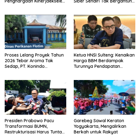
Penghargaan Kinerjaekselen
Siber Sendiri Tak Bergantung
Award II 2026
dengan Asing.
Proses Lelang Proyek Tahun
Ketua HNSI Sulteng: Kenaikan
2026 Tebar Aroma Tak
Harga BBM Berdampak
Sedap, PT. Konindo
Turunnya Pendapatan
Panorama Surati Pokja
Nelayan Secara Signifikan
Flotim
Presiden Prabowo Pacu
Garebeg Sawal Keraton
Transformasi BUMN,
Yogyakarta, Mengalirkan
Restrukturisasi Harus Tuntas
Berkah untuk Rakyat
Tahun Ini