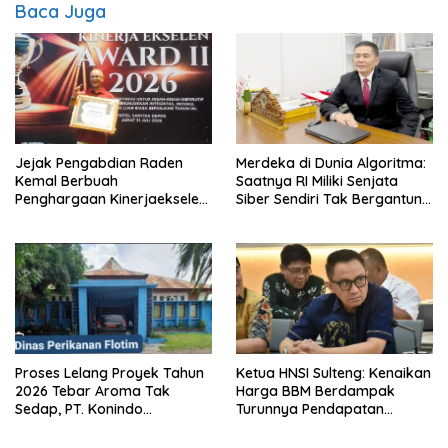
Baca Juga
Jejak Pengabdian Raden
Merdeka di Dunia Algoritma:
Kemal Berbuah
Saatnya RI Miliki Senjata
Penghargaan Kinerjaekselen
Siber Sendiri Tak Bergantung
Award II 2026
dengan Asing.
Proses Lelang Proyek Tahun
Ketua HNSI Sulteng: Kenaikan
2026 Tebar Aroma Tak
Harga BBM Berdampak
Sedap, PT. Konindo
Turunnya Pendapatan
Panorama Surati Pokja
Nelayan Secara Signifikan
Flotim