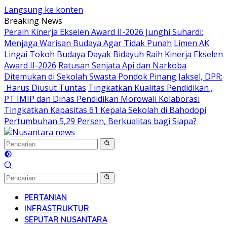
Langsung ke konten
Breaking News
Peraih Kinerja Ekselen Award II-2026 Junghi Suhardi:
Menjaga Warisan Budaya Agar Tidak Punah
Limen AK
Lingai Tokoh Budaya Dayak Bidayuh Raih Kinerja Ekselen
Award II-2026
Ratusan Senjata Api dan Narkoba
Ditemukan di Sekolah Swasta Pondok Pinang Jaksel, DPR:
Harus Diusut Tuntas
Tingkatkan Kualitas Pendidikan ,
PT IMIP dan Dinas Pendidikan Morowali Kolaborasi
Tingkatkan Kapasitas 61 Kepala Sekolah di Bahodopi
Pertumbuhan 5,29 Persen, Berkualitas bagi Siapa?
PERTANIAN
INFRASTRUKTUR
SEPUTAR NUSANTARA