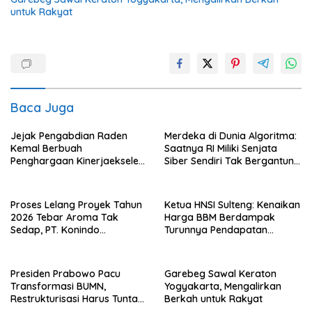
untuk Rakyat
Baca Juga
Jejak Pengabdian Raden
Merdeka di Dunia Algoritma:
Kemal Berbuah
Saatnya RI Miliki Senjata
Penghargaan Kinerjaekselen
Siber Sendiri Tak Bergantung
Award II 2026
dengan Asing.
Proses Lelang Proyek Tahun
Ketua HNSI Sulteng: Kenaikan
2026 Tebar Aroma Tak
Harga BBM Berdampak
Sedap, PT. Konindo
Turunnya Pendapatan
Panorama Surati Pokja
Nelayan Secara Signifikan
Flotim
Presiden Prabowo Pacu
Garebeg Sawal Keraton
Transformasi BUMN,
Yogyakarta, Mengalirkan
Restrukturisasi Harus Tuntas
Berkah untuk Rakyat
Tahun Ini