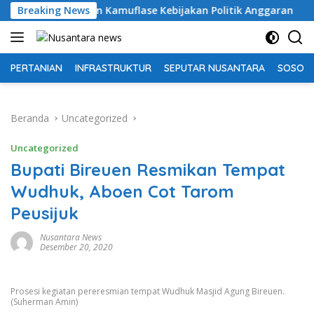
Langsung
kan Kamuflase Kebijakan Politik Anggaran
Breaking News
Pemkab OKU 
ke
konten
PERTANIAN
INFRASTRUKTUR
SEPUTAR NUSANTARA
SOSOK 
Beranda
Uncategorized
Uncategorized
Bupati Bireuen Resmikan Tempat
Wudhuk, Aboen Cot Tarom
Peusijuk
Nusantara News
Desember 20, 2020
Prosesi kegiatan pereresmian tempat Wudhuk Masjid Agung Bireuen.
(Suherman Amin)