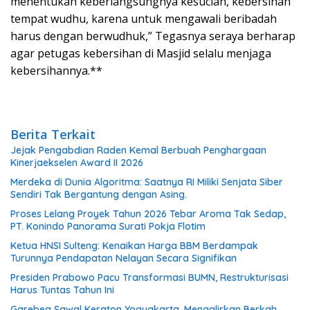
menentukan keberlangsungnya kesucian, kebersihan
tempat wudhu, karena untuk mengawali beribadah
harus dengan berwudhuk,” Tegasnya seraya berharap
agar petugas kebersihan di Masjid selalu menjaga
kebersihannya.**
Berita Terkait
Jejak Pengabdian Raden Kemal Berbuah Penghargaan
Kinerjaekselen Award II 2026
Merdeka di Dunia Algoritma: Saatnya RI Miliki Senjata Siber
Sendiri Tak Bergantung dengan Asing.
Proses Lelang Proyek Tahun 2026 Tebar Aroma Tak Sedap,
PT. Konindo Panorama Surati Pokja Flotim
Ketua HNSI Sulteng: Kenaikan Harga BBM Berdampak
Turunnya Pendapatan Nelayan Secara Signifikan
Presiden Prabowo Pacu Transformasi BUMN, Restrukturisasi
Harus Tuntas Tahun Ini
Garebeg Sawal Keraton Yogyakarta, Mengalirkan Berkah