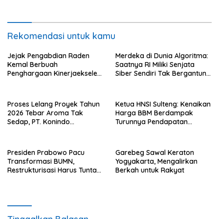
Rekomendasi untuk kamu
Jejak Pengabdian Raden
Merdeka di Dunia Algoritma:
Kemal Berbuah
Saatnya RI Miliki Senjata
Penghargaan Kinerjaekselen
Siber Sendiri Tak Bergantung
Award II 2026
dengan Asing.
Proses Lelang Proyek Tahun
Ketua HNSI Sulteng: Kenaikan
2026 Tebar Aroma Tak
Harga BBM Berdampak
Sedap, PT. Konindo
Turunnya Pendapatan
Panorama Surati Pokja
Nelayan Secara Signifikan
Flotim
Presiden Prabowo Pacu
Garebeg Sawal Keraton
Transformasi BUMN,
Yogyakarta, Mengalirkan
Restrukturisasi Harus Tuntas
Berkah untuk Rakyat
Tahun Ini