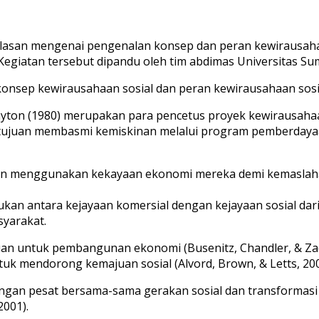
lasan mengenai pengenalan konsep dan peran kewirausahaan
 Kegiatan tersebut dipandu oleh tim abdimas Universitas Su
 konsep kewirausahaan sosial dan peran kewirausahaan so
rayton (1980) merupakan para pencetus proyek kewirausahaa
 tujuan membasmi kemiskinan melalui program pemberdayaa
an menggunakan kekayaan ekonomi mereka demi kemaslaha
kan antara kejayaan komersial dengan kejayaan sosial da
yarakat.
n untuk pembangunan ekonomi (Busenitz, Chandler, & Zachar
mendorong kemajuan sosial (Alvord, Brown, & Letts, 2004
engan pesat bersama-sama gerakan sosial dan transformasi
001).