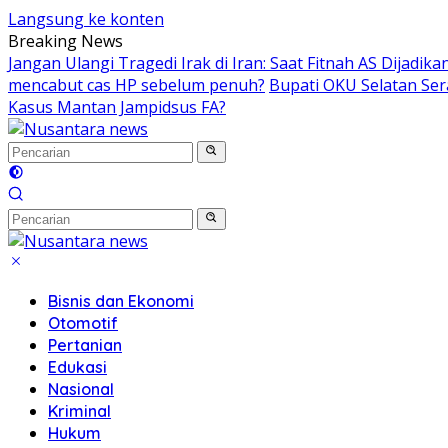
Langsung ke konten
Breaking News
Jangan Ulangi Tragedi Irak di Iran: Saat Fitnah AS Dijadik
mencabut cas HP sebelum penuh?
Bupati OKU Selatan Se
Kasus Mantan Jampidsus FA?
Bisnis dan Ekonomi
Otomotif
Pertanian
Edukasi
Nasional
Kriminal
Hukum