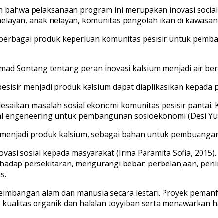
an bahwa pelaksanaan program ini merupakan inovasi soci
nelayan, anak nelayan, komunitas pengolah ikan di kawasan p
ka berbagai produk keperluan komunitas pesisir untuk pem
d Sontang tentang peran inovasi kalsium menjadi air ber
pesisir menjadi produk kalsium dapat diaplikasikan kepad
saikan masalah sosial ekonomi komunitas pesisir pantai. 
l engeneering untuk pembangunan sosioekonomi (Desi Yunita,
ir menjadi produk kalsium, sebagai bahan untuk pembuang
asi sosial kepada masyarakat (Irma Paramita Sofia, 2015)
erhadap persekitaran, mengurangi beban perbelanjaan, pen
s.
mbangan alam dan manusia secara lestari. Proyek pemanfaat
kualitas organik dan halalan toyyiban serta menawarkan h