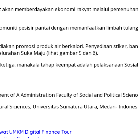
t akan memberdayakan ekonomi rakyat melalui pemenuhan
uniti pesisir pantai dengan memanfaatkan limbah tulang 
diakan promosi produk air berkalori. Penyediaan stiker, b
elurahan Suka Maju (lihat gambar 5 dan 6).
etiga, manakala tahap keempat adalah pelaksanaan Sosiali
t of A Administration Faculty of Social and Political Scien
ral Siciences, Universitas Sumatera Utara, Medan- Indonesi
at UMKM Digital Finance Tour