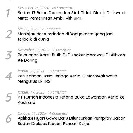
1
Desember 26, 2024
28 Komentar
Sudah 13 Bulan Dosen dan Staf Tidak Digaji, Dr. Iswadi
Minta Pemerintah Ambil Alih UMT
2
Mei 30, 2025
7 Komentar
Meninjau desa terindah di Yogyakarta yang jadi
terbaik di dunia
3
November 27, 2020
5 Komentar
Pelayanan Kartu Putih Di Disnaker Morowali Di Alihkan
Ke Daring
4
Januari 28, 2021
5 Komentar
Perusahaan Jasa Tenaga Kerja Di Morowali Wajib
Mengurus LPTKS
5
Januari 17, 2023
4 Komentar
PT Rumah Indonesia Terang Buka Lowongan Kerja ke
Australia
6
Oktober 11, 2025
4 Komentar
Aplikasi Nyari Gawe Baru Diluncurkan Pemprov Jabar
Sudah Diakses Ribuan Pencari Kerja