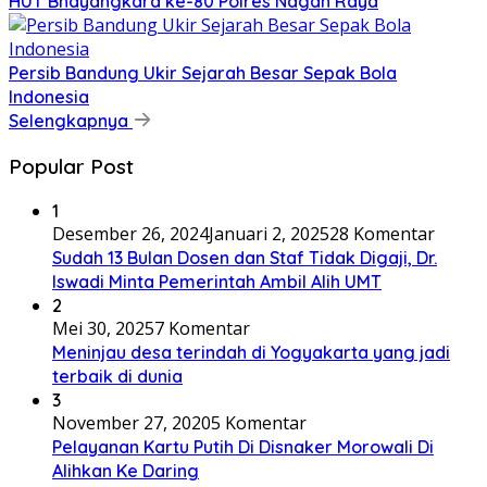
HUT Bhayangkara ke-80 Polres Nagan Raya
Persib Bandung Ukir Sejarah Besar Sepak Bola
Indonesia
Selengkapnya
Popular Post
1
Desember 26, 2024
Januari 2, 2025
28 Komentar
Sudah 13 Bulan Dosen dan Staf Tidak Digaji, Dr.
Iswadi Minta Pemerintah Ambil Alih UMT
2
Mei 30, 2025
7 Komentar
Meninjau desa terindah di Yogyakarta yang jadi
terbaik di dunia
3
November 27, 2020
5 Komentar
Pelayanan Kartu Putih Di Disnaker Morowali Di
Alihkan Ke Daring