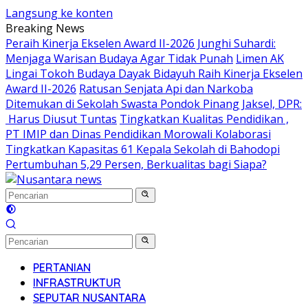
Langsung ke konten
Breaking News
Peraih Kinerja Ekselen Award II-2026 Junghi Suhardi:
Menjaga Warisan Budaya Agar Tidak Punah
Limen AK
Lingai Tokoh Budaya Dayak Bidayuh Raih Kinerja Ekselen
Award II-2026
Ratusan Senjata Api dan Narkoba
Ditemukan di Sekolah Swasta Pondok Pinang Jaksel, DPR:
Harus Diusut Tuntas
Tingkatkan Kualitas Pendidikan ,
PT IMIP dan Dinas Pendidikan Morowali Kolaborasi
Tingkatkan Kapasitas 61 Kepala Sekolah di Bahodopi
Pertumbuhan 5,29 Persen, Berkualitas bagi Siapa?
PERTANIAN
INFRASTRUKTUR
SEPUTAR NUSANTARA