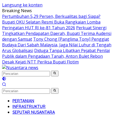
Langsung ke konten
Breaking News
Pertumbuhan 5,29 Persen, Berkualitas bagi Siapa?
Bupati OKU Selatan Resmi Buka Rangkaian Lomba
Peringatan HUT RI ke-81 Tahun 2026
Perkuat Sinergi
Tingkatkan Pendapatan Daerah, Bupati Terima Audensi
dengan Samsat
Tony Chong [Panglima Tony] Penggiat
Budaya Dari Sabah Malaysia, Jaga Nilai Luhur di Tengah
Arus Globalisasi
Diduga Tanpa Libatkan Pejabat Penilai
Publik dalam Pengadaan Tanah, Anton Bulet Rebon
Desak Kejati NTT Periksa Bupati Flotim
PERTANIAN
INFRASTRUKTUR
SEPUTAR NUSANTARA