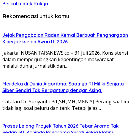
Berkah untuk Rakyat
Rekomendasi untuk kamu
Jejak Pengabdian Raden Kemal Berbuah Penghargaan
Kinerjaekselen Award II 2026
Jakarta, NUSANTARANEWS.co – 31 Juli 2026, Konsistensi
dalam memperjuangkan kepentingan masyarakat
melalui dunia jurnalistik dan…
Merdeka di Dunia Algoritma: Saatnya RI Miliki Senjata
Siber Sendiri Tak Bergantung dengan Asing.
Catatan Dr. Suriyanto.Pd.,SH.,MH.,MKN *) Perang saat ini
tidak lagi soal peluru dan tank. Tetapi jelas…
Proses Lelang Proyek Tahun 2026 Tebar Aroma Tak
Sedap, PT. Konindo Panorama Surati Pokja Flotim