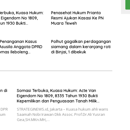
erbuka, Kuasa Hukum:
Penasehat Hukum Prianto
 Eigendom No 1809,
Resmi Ajukan Kasasi Ke PN
un 1930 Bukti
Muara Teweh
ikan dan Penguasaan
lik Saamah
Penanganan Kasus
Polhut gagalkan perdagangan
Asusila Anggota DPRD
siamang dalam keranjang roti
Tomas Ileboleng
di Binjai, 1 dibekuk
kan Kinerja Dewan
 Daerah PDIP NTT
n di
Somasi Terbuka, Kuasa Hukum: Acte Van
Eigendom No 1809, 8335 Tahun 1930 Bukti
Kepemilikan dan Penguasaan Tanah Milik
Saamah
I DPR
STRATEGINEWS.id, Jakarta – Kuasa hukum ahli waris
kum
Saamah Nobi Irawan Dkk Assoc. Prof.Dr.Ali Yusran
Gea,SH.MKn.MH,…