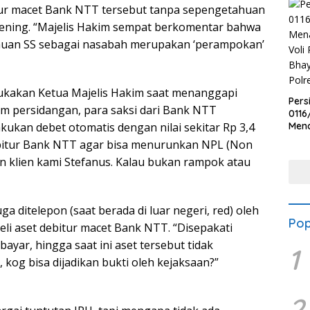
tur macet Bank NTT tersebut tanpa sepengetahuan
kening. “Majelis Hakim sempat berkomentar bahwa
huan SS sebagai nasabah merupakan ‘perampokan’
ukakan Ketua Majelis Hakim saat menanggapi
Pers
am persidangan, para saksi dari Bank NTT
0116
kan debet otomatis dengan nilai sekitar Rp 3,4
Men
Voli
ebitur Bank NTT agar bisa menurunkan NPL (Non
Bha
 klien kami Stefanus. Kalau bukan rampok atau
Polr
ga ditelepon (saat berada di luar negeri, red) oleh
Pop
 aset debitur macet Bank NTT. “Disepakati
bayar, hingga saat ini aset tersebut tidak
1
 kog bisa dijadikan bukti oleh kejaksaan?”
2