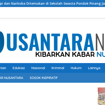
ukan di Sekolah Swasta Pondok Pinang Jaksel, DPR: Harus Dius
nian
Edukasi
Nasional
Kriminal
Hukum
Lainnya
AR NUSANTARA
SOSOK INSPIRATIF
Pem
Vide