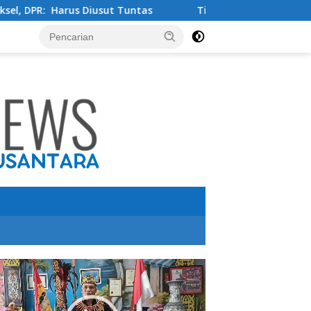
ut Tuntas
Tingkatkan Kualitas Pendidikan , PT IMIP da
utar
o