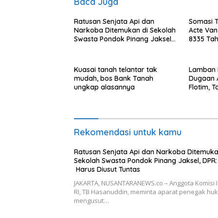
Baca Juga
Ratusan Senjata Api dan
Somasi T
Narkoba Ditemukan di Sekolah
Acte Van
Swasta Pondok Pinang Jaksel,
8335 Tah
DPR: Harus Diusut Tuntas
Kepemil
Tanah Mi
Kuasai tanah telantar tak
Lamban 
mudah, bos Bank Tanah
Dugaan 
ungkap alasannya
Flotim, 
Pertanya
Pimpinan
Rekomendasi untuk kamu
Ratusan Senjata Api dan Narkoba Ditemuka
Sekolah Swasta Pondok Pinang Jaksel, DPR:
Harus Diusut Tuntas
JAKARTA, NUSANTARANEWS.co – Anggota Komisi 
RI, TB Hasanuddin, meminta aparat penegak hu
mengusut…