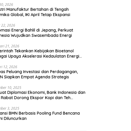
 30, 2026
stri Manufaktur Bertahan di Tengah
mika Global, IKI April Tetap Ekspansi
 22, 2026
omasi Energi Bahlil di Jepang, Perkuat
onesia Wujudkan Swasembada Energi
ari 21, 2026
rintah Tekankan Kebijakan Bioetanol
gai Upaya Akselerasi Kedaulatan Energi
onal
ri 12, 2026
uas Peluang Investasi dan Perdagangan,
N Siapkan Empat Agenda Strategis
ber 10, 2025
uat Diplomasi Ekonomi, Bank Indonesia dan
 Rabat Dorong Ekspor Kopi dan Teh
nesia di Maroko
ber 3, 2025
ansi BMN Berbasis Pooling Fund Bencana
i Diluncurkan