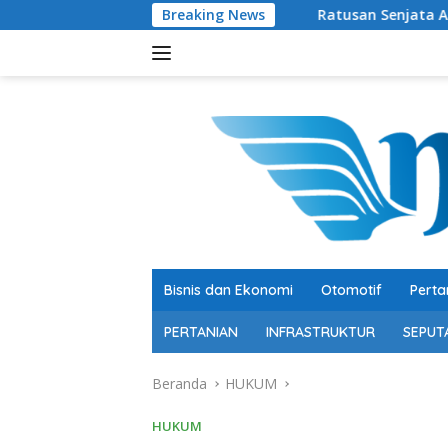
Langsung
Breaking News
Ratusan Senjata Api dan Narkoba Ditem
ke
konten
Bisnis dan Ekonomi
Otomotif
Perta
PERTANIAN
INFRASTRUKTUR
SEPUT
Beranda
HUKUM
HUKUM