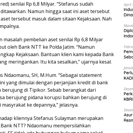
 red) senilai Rp 6,8 Milyar. “Stefanus sudah
April
Indu
 ditawarkan. Namun hingga saat ini aset tersebut
Dina
 aset tersebut masuk dalam sitaan Kejaksaan. Nah
timpalnya.
Maret
Dipl
Ind
n masalah pembelian aset senilai Rp 6,8 Milyar
but oleh Bank NTT ke Polda Jatim. “Namun
Febru
Peme
angkap Kejaksaan. Bantuan klien kami kepada Bank
Seba
g meringankan. Itu kita sesalkan,” ujarnya kesal.
Nasi
Janua
Perl
nus Ndaomanu, SH, M.Hum. “Sebagai statement
KADI
ni yang dimulai dengan perjanjian kredit di bank
Desem
 berujung di Tipikor. Sebab berangkat dari
Perk
bisa berujung pidana korupsi bahkan berujung di
KBRI
 masyrakat ke depannya,” jelasnya.
Indo
Desem
Asur
rhadap kliennya Stefanus Sulayman merupakan
Resm
bah Bank NTT? Ndaomanu mempersilahkan
sti, SS tidak ada hubungan hukum sama sekali