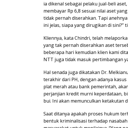
ia dikenal sebagai pelaku jual-beli aset,
membayar Rp 6,8 sesuai nilai aset yang
tidak pernah diserahkan. Tapi anehnya
ini jelas, siapa yang dirugikan di sini?” 
Kliennya, kata Chindri, telah melaporka
yang tak pernah diserahkan aset terse
beberapa hari kemudian klien kami dit
NTT juga tidak masuk pertimbangan yan
Hal senada juga dikatakan Dr. Melkia
terakhir dari PH, dengan adanya kasus i
plat merah atau bank pemerintah, akan
perjanjian kredit murni keperdataan, 
bui. Ini akan memunculkan ketakutan di
Saat ditanya apakah proses hukum te
bentuk kriminalisasi terhadap nasa
masyarakat untuk menilainya. “Yang pa