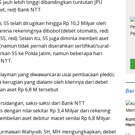
 jauh lebih tinggi dibandingkan tuntutan JPU
et, red) Bank NTT.
 SS telah dirugikan hingga Rp 10,2 Milyar oleh
rena rekeningnya dibobol (debet otomatis, red)
S, red). Selain itu, SS juga diminta membeli aset
r (namun tidak pernah diserahkan sertifikat/surat-
porkan SS ke Polda Jatim, namun beberapa hari
i NTT.
layman yang diwawancarai usai pembacaan pledoi,
kerugian yang dialami oleh kliennya dari debet
an aset Rp 6,8 M tersebut.
Ber
rsidangan, saksi-saksi dari Bank NTT
engan nilai sekitar Rp 3,4 Milyar dari rekening
mbelian aset debitur macet senilai Rp 6,8 Milyar.
Kont
Meme
Nurmawan Wahyudi, SH, MH mengungkapkan, debet