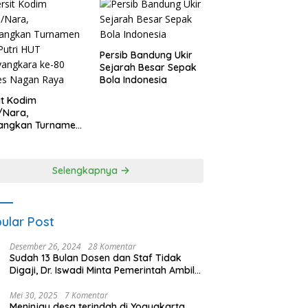
Persib Bandung Ukir
Sejarah Besar Sepak
Bola Indonesia
it Kodim
/Nara,
angkan Turnamen
 Putri HUT
yangkara ke-80
es Nagan Raya
Selengkapnya
ular Post
Desember 26, 2024
28 Komentar
Sudah 13 Bulan Dosen dan Staf Tidak
Digaji, Dr. Iswadi Minta Pemerintah Ambil
Alih UMT
Mei 30, 2025
7 Komentar
Meninjau desa terindah di Yogyakarta