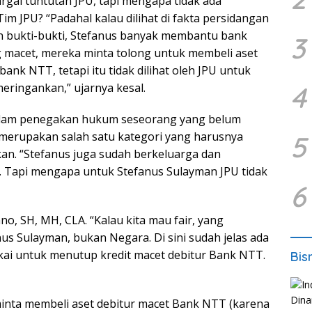
ai tuntutan JPU, tapi mengapa tidak ada
m JPU? “Padahal kalau dilihat di fakta persidangan
n bukti-bukti, Stefanus banyak membantu bank
3
 macet, mereka minta tolong untuk membeli aset
nk NTT, tetapi itu tidak dilihat oleh JPU untuk
eringankan,” ujarnya kesal.
4
 dalam penegakan hukum seseorang yang belum
merupakan salah satu kategori yang harusnya
5
n. “Stefanus juga sudah berkeluarga dan
 Tapi mengapa untuk Stefanus Sulayman JPU tidak
6
no, SH, MH, CLA. “Kalau kita mau fair, yang
nus Sulayman, bukan Negara. Di sini sudah jelas ada
akai untuk menutup kredit macet debitur Bank NTT.
Bis
iminta membeli aset debitur macet Bank NTT (karena