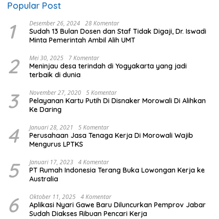
Popular Post
1
Desember 26, 2024
28 Komentar
Sudah 13 Bulan Dosen dan Staf Tidak Digaji, Dr. Iswadi
Minta Pemerintah Ambil Alih UMT
2
Mei 30, 2025
7 Komentar
Meninjau desa terindah di Yogyakarta yang jadi
terbaik di dunia
3
November 27, 2020
5 Komentar
Pelayanan Kartu Putih Di Disnaker Morowali Di Alihkan
Ke Daring
4
Januari 28, 2021
5 Komentar
Perusahaan Jasa Tenaga Kerja Di Morowali Wajib
Mengurus LPTKS
5
Januari 17, 2023
4 Komentar
PT Rumah Indonesia Terang Buka Lowongan Kerja ke
Australia
6
Oktober 11, 2025
4 Komentar
Aplikasi Nyari Gawe Baru Diluncurkan Pemprov Jabar
Sudah Diakses Ribuan Pencari Kerja