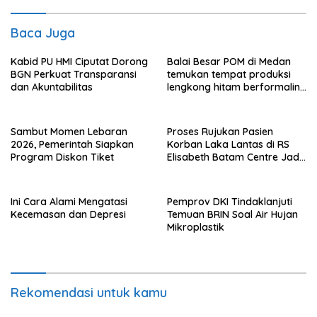
Baca Juga
Kabid PU HMI Ciputat Dorong
Balai Besar POM di Medan
BGN Perkuat Transparansi
temukan tempat produksi
dan Akuntabilitas
lengkong hitam berformalin
di Langkat
Sambut Momen Lebaran
Proses Rujukan Pasien
2026, Pemerintah Siapkan
Korban Laka Lantas di RS
Program Diskon Tiket
Elisabeth Batam Centre Jadi
Sorotan Publik
Ini Cara Alami Mengatasi
Pemprov DKI Tindaklanjuti
Kecemasan dan Depresi
Temuan BRIN Soal Air Hujan
Mikroplastik
Rekomendasi untuk kamu