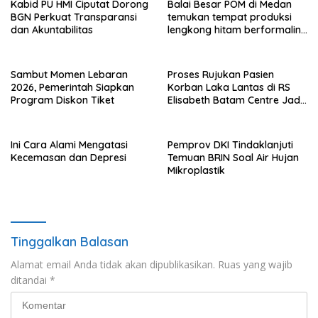
Kabid PU HMI Ciputat Dorong
Balai Besar POM di Medan
BGN Perkuat Transparansi
temukan tempat produksi
dan Akuntabilitas
lengkong hitam berformalin
di Langkat
Sambut Momen Lebaran
Proses Rujukan Pasien
2026, Pemerintah Siapkan
Korban Laka Lantas di RS
Program Diskon Tiket
Elisabeth Batam Centre Jadi
Sorotan Publik
Ini Cara Alami Mengatasi
Pemprov DKI Tindaklanjuti
Kecemasan dan Depresi
Temuan BRIN Soal Air Hujan
Mikroplastik
Tinggalkan Balasan
Alamat email Anda tidak akan dipublikasikan.
Ruas yang wajib
ditandai
*