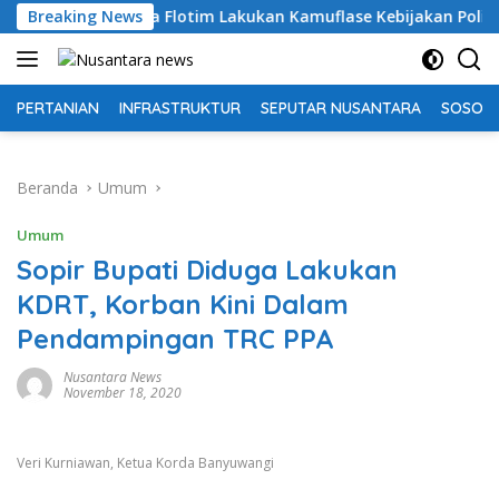
Langsung
mda Flotim Lakukan Kamuflase Kebijakan Politik Anggaran
Breaking News
ke
konten
PERTANIAN
INFRASTRUKTUR
SEPUTAR NUSANTARA
SOSOK 
Beranda
Umum
Umum
Sopir Bupati Diduga Lakukan
KDRT, Korban Kini Dalam
Pendampingan TRC PPA
Nusantara News
November 18, 2020
Veri Kurniawan, Ketua Korda Banyuwangi