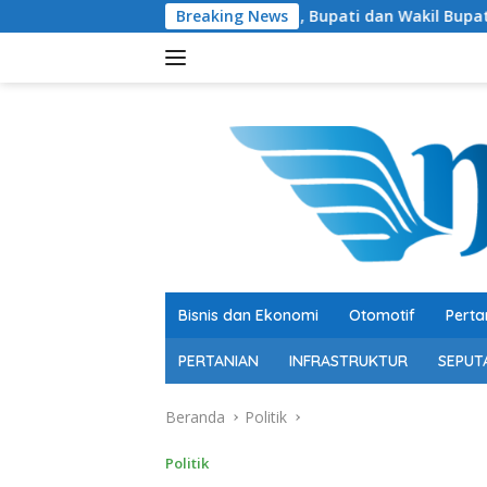
Langsung
Semarak HUT RI ke-81, Bupati dan Wakil Bupati Ikuti Jalan Se
Breaking News
ke
konten
Bisnis dan Ekonomi
Otomotif
Perta
PERTANIAN
INFRASTRUKTUR
SEPUT
Beranda
Politik
Politik