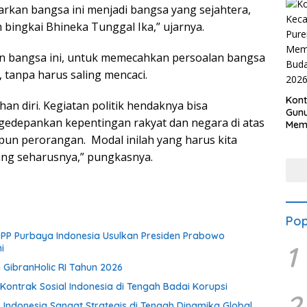
rkan bangsa ini menjadi bangsa yang sejahtera,
 bingkai Bhineka Tunggal Ika,” ujarnya.
en bangsa ini, untuk memecahkan persoalan bangsa
 tanpa harus saling mencaci.
Kon
an diri. Kegiatan politik hendaknya bisa
Gunu
ngedepankan kepentingan rakyat dan negara di atas
Meme
Bud
un perorangan. Modal inilah yang harus kita
202
ang seharusnya,” pungkasnya.
Pop
PP Purbaya Indonesia Usulkan Presiden Prabowo
1
i
 GibranHolic RI Tahun 2026
Kontrak Sosial Indonesia di Tengah Badai Korupsi
2
Indonesia Sangat Strategis di Tengah Dinamika Global