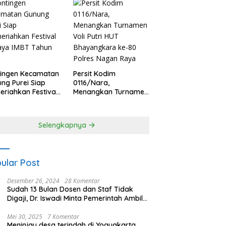
tingen Kecamatan
Persit Kodim
ng Purei Siap
0116/Nara,
riahkan Festival
Menangkan Turnamen
aya IMBT Tahun
Voli Putri HUT
6
Bhayangkara ke-80
Polres Nagan Raya
Selengkapnya
ular Post
Desember 26, 2024
28 Komentar
Sudah 13 Bulan Dosen dan Staf Tidak
Digaji, Dr. Iswadi Minta Pemerintah Ambil
Alih UMT
Mei 30, 2025
7 Komentar
Meninjau desa terindah di Yogyakarta