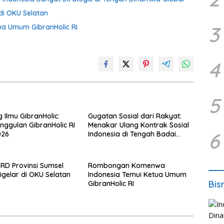
di OKU Selatan
3
a Umum GibranHolic RI
4
5
Ilmu GibranHolic:
Gugatan Sosial dari Rakyat:
Unggulan GibranHolic RI
Menakar Ulang Kontrak Sosial
6
026
Indonesia di Tengah Badai
Korupsi
RD Provinsi Sumsel
Rombongan Komenwa
igelar di OKU Selatan
Indonesia Temui Ketua Umum
Bis
GibranHolic RI