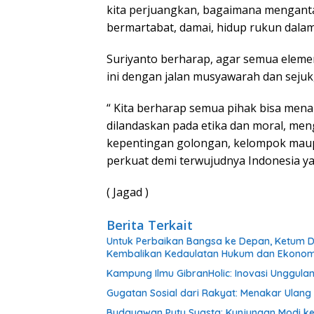
kita perjuangkan, bagaimana menganta
bermartabat, damai, hidup rukun dalam
Suriyanto berharap, agar semua elem
ini dengan jalan musyawarah dan sejuk,
“ Kita berharap semua pihak bisa menah
dilandaskan pada etika dan moral, me
kepentingan golongan, kelompok maup
perkuat demi terwujudnya Indonesia y
( Jagad )
Berita Terkait
Untuk Perbaikan Bangsa ke Depan, Ketum D
Kembalikan Kedaulatan Hukum dan Ekonom
Kampung Ilmu GibranHolic: Inovasi Unggulan
Gugatan Sosial dari Rakyat: Menakar Ulang 
Budayawan Putu Suasta: Kunjungan Modi ke 