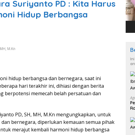
ra Suriyanto PD : Kita Harus
moni Hidup Berbangsa
 MH, M.Kn
B
In
an
ni hidup berbangsa dan bernegara, saat ini
berapa hari terakhir ini, dihiasi dengan berita
yang berpotensi memecah belah persatuan dan
Ag
Pe
Ra
2
riyanto PD, SH, MH, M.Kn mengungkapkan, untuk
dan bernegara, diperlukan kemauan semua pihak
ntuk merajut kembali harmoni hidup berbangsa