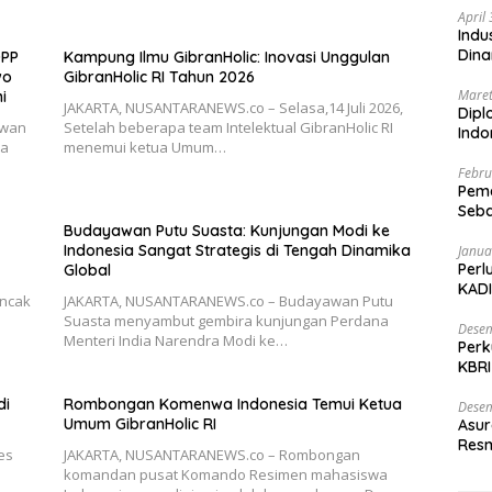
April
Indu
Dina
DPP
Kampung Ilmu GibranHolic: Inovasi Unggulan
wo
GibranHolic RI Tahun 2026
Maret
i
JAKARTA, NUSANTARANEWS.co – Selasa,14 Juli 2026,
Dipl
ewan
Setelah beberapa team Intelektual GibranHolic RI
Ind
ya
menemui ketua Umum…
Febru
Peme
Seba
Budayawan Putu Suasta: Kunjungan Modi ke
Nasi
Indonesia Sangat Strategis di Tengah Dinamika
Janua
Perl
Global
KADI
uncak
JAKARTA, NUSANTARANEWS.co – Budayawan Putu
Suasta menyambut gembira kunjungan Perdana
Desem
Menteri India Narendra Modi ke…
Perk
KBRI
Indo
di
Rombongan Komenwa Indonesia Temui Ketua
Desem
Umum GibranHolic RI
Asur
Resm
es
JAKARTA, NUSANTARANEWS.co – Rombongan
komandan pusat Komando Resimen mahasiswa