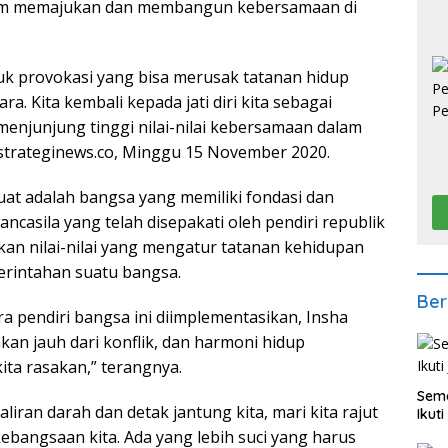
lam memajukan dan membangun kebersamaan di
tuk provokasi yang bisa merusak tatanan hidup
. Kita kembali kepada jati diri kita sebagai
enjunjung tinggi nilai-nilai kebersamaan dalam
strateginews.co, Minggu 15 November 2020.
at adalah bangsa yang memiliki fondasi dan
ncasila yang telah disepakati oleh pendiri republik
kan nilai-nilai yang mengatur tatanan kehidupan
rintahan suatu bangsa.
Ber
ara pendiri bangsa ini diimplementasikan, Insha
akan jauh dari konflik, dan harmoni hidup
ta rasakan,” terangnya.
Sema
i aliran darah dan detak jantung kita, mari kita rajut
Ikut
bangsaan kita. Ada yang lebih suci yang harus