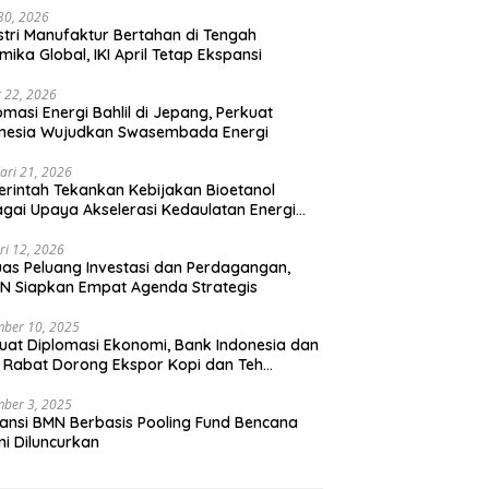
 30, 2026
stri Manufaktur Bertahan di Tengah
mika Global, IKI April Tetap Ekspansi
 22, 2026
omasi Energi Bahlil di Jepang, Perkuat
onesia Wujudkan Swasembada Energi
ari 21, 2026
rintah Tekankan Kebijakan Bioetanol
gai Upaya Akselerasi Kedaulatan Energi
onal
ri 12, 2026
uas Peluang Investasi dan Perdagangan,
N Siapkan Empat Agenda Strategis
ber 10, 2025
uat Diplomasi Ekonomi, Bank Indonesia dan
 Rabat Dorong Ekspor Kopi dan Teh
nesia di Maroko
ber 3, 2025
ansi BMN Berbasis Pooling Fund Bencana
i Diluncurkan