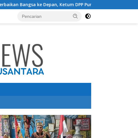
ke Depan, Ketum DPP Purbaya Indonesia Usulkan Presiden Pr
utar
o