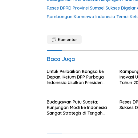
Reses DPRD Provinsi Sumsel Sukses Digelar 
Rombongan Komenwa Indonesia Temui Ketu
Komentar
Baca Juga
Untuk Perbaikan Bangsa ke
Kampung 
Depan, Ketum DPP Purbaya
Inovasi 
Indonesia Usulkan Presiden
Tahun 2
Prabowo Kembalikan
Kedaulatan Hukum dan
Ekonomi
Budayawan Putu Suasta:
Reses DP
Kunjungan Modi ke Indonesia
Sukses D
Sangat Strategis di Tengah
Dinamika Global