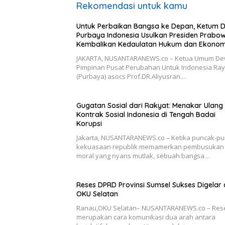
Rekomendasi untuk kamu
Untuk Perbaikan Bangsa ke Depan, Ketum 
Purbaya Indonesia Usulkan Presiden Prabo
Kembalikan Kedaulatan Hukum dan Ekonom
JAKARTA, NUSANTARANEWS.co – Ketua Umum D
Pimpinan Pusat Perubahan Untuk Indonesia Ra
(Purbaya) asocs Prof.DR.Aliyusran…
Gugatan Sosial dari Rakyat: Menakar Ulang
Kontrak Sosial Indonesia di Tengah Badai
Korupsi
Jakarta, NUSANTARANEWS.co – Ketika puncak-p
kekuasaan republik memamerkan pembusukan
moral yang nyaris mutlak, sebuah bangsa…
Reses DPRD Provinsi Sumsel Sukses Digelar 
OKU Selatan
Ranau,OKU Selatan– NUSANTARANEWS.co – Res
merupakan cara komunikasi dua arah antara