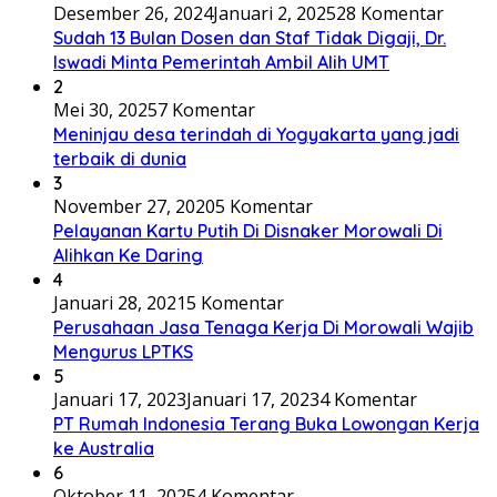
Desember 26, 2024
Januari 2, 2025
28 Komentar
Sudah 13 Bulan Dosen dan Staf Tidak Digaji, Dr.
Iswadi Minta Pemerintah Ambil Alih UMT
2
Mei 30, 2025
7 Komentar
Meninjau desa terindah di Yogyakarta yang jadi
terbaik di dunia
3
November 27, 2020
5 Komentar
Pelayanan Kartu Putih Di Disnaker Morowali Di
Alihkan Ke Daring
4
Januari 28, 2021
5 Komentar
Perusahaan Jasa Tenaga Kerja Di Morowali Wajib
Mengurus LPTKS
5
Januari 17, 2023
Januari 17, 2023
4 Komentar
PT Rumah Indonesia Terang Buka Lowongan Kerja
ke Australia
6
Oktober 11, 2025
4 Komentar