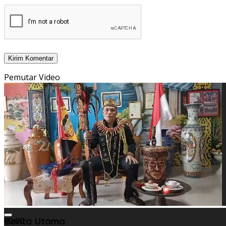
Pemutar Video
Berita Utama
00:00