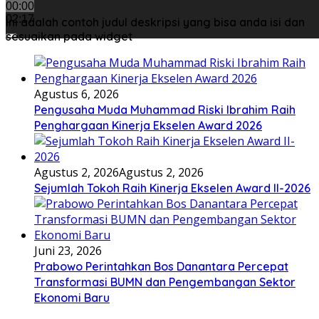
00:00
02:17
Ini adalah contoh judul deskripsi yang bisa anda isi dan
sesuaikan pada widget
Agustus 6, 2026
Pengusaha Muda Muhammad Riski Ibrahim Raih
Penghargaan Kinerja Ekselen Award 2026
Agustus 2, 2026
Agustus 2, 2026
Sejumlah Tokoh Raih Kinerja Ekselen Award II-2026
Juni 23, 2026
Prabowo Perintahkan Bos Danantara Percepat
Transformasi BUMN dan Pengembangan Sektor
Ekonomi Baru