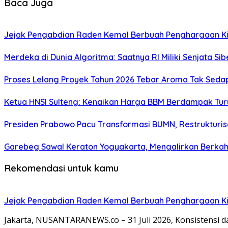
Baca Juga
Jejak Pengabdian Raden Kemal Berbuah Penghargaan Kin
Merdeka di Dunia Algoritma: Saatnya RI Miliki Senjata Si
Proses Lelang Proyek Tahun 2026 Tebar Aroma Tak Sedap,
Ketua HNSI Sulteng: Kenaikan Harga BBM Berdampak Tur
Presiden Prabowo Pacu Transformasi BUMN, Restrukturisa
Garebeg Sawal Keraton Yogyakarta, Mengalirkan Berkah
Rekomendasi untuk kamu
Jejak Pengabdian Raden Kemal Berbuah Penghargaan Kin
Jakarta, NUSANTARANEWS.co – 31 Juli 2026, Konsistensi 