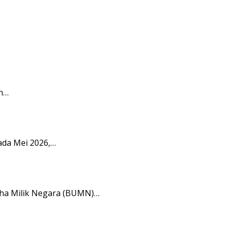
n…
ada Mei 2026,…
aha Milik Negara (BUMN)…