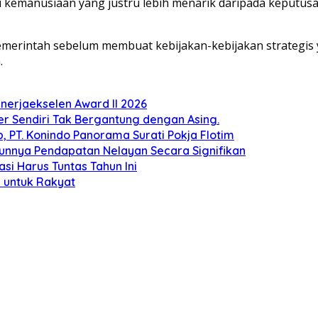
i kemanusiaan yang justru lebih menarik daripada keputus
h pemerintah sebelum membuat kebijakan-kebijakan strateg
.
erjaekselen Award II 2026
ber Sendiri Tak Bergantung dengan Asing.
 PT. Konindo Panorama Surati Pokja Flotim
unnya Pendapatan Nelayan Secara Signifikan
si Harus Tuntas Tahun Ini
 untuk Rakyat