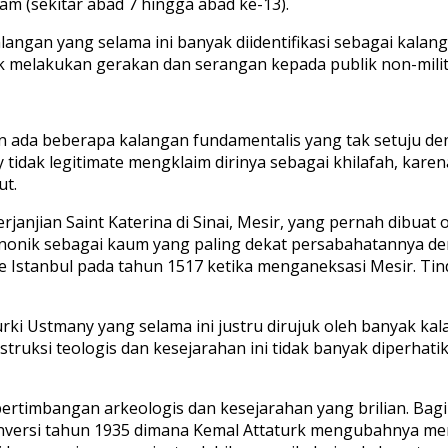
am (sekitar abad 7 hingga abad ke-13).
gan yang selama ini banyak diidentifikasi sebagai kalang
nyak melakukan gerakan dan serangan kepada publik non-mil
 ada beberapa kalangan fundamentalis yang tak setuju de
tidak legitimate mengklaim dirinya sebagai khilafah, kare
ut.
erjanjian Saint Katerina di Sinai, Mesir, yang pernah dib
nonik sebagai kaum yang paling dekat persabahatannya den
e Istanbul pada tahun 1517 ketika menganeksasi Mesir. Ti
ki Ustmany yang selama ini justru dirujuk oleh banyak kal
struksi teologis dan kesejarahan ini tidak banyak diperhat
pertimbangan arkeologis dan kesejarahan yang brilian. Bag
onversi tahun 1935 dimana Kemal Attaturk mengubahnya 