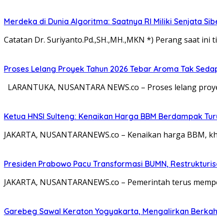
Merdeka di Dunia Algoritma: Saatnya RI Miliki Senjata Si
Catatan Dr. Suriyanto.Pd.,SH.,MH.,MKN *) Perang saat ini ti
Proses Lelang Proyek Tahun 2026 Tebar Aroma Tak Sedap,
LARANTUKA, NUSANTARA NEWS.co – Proses lelang proyek
Ketua HNSI Sulteng: Kenaikan Harga BBM Berdampak Tur
JAKARTA, NUSANTARANEWS.co – Kenaikan harga BBM, khus
Presiden Prabowo Pacu Transformasi BUMN, Restrukturisa
JAKARTA, NUSANTARANEWS.co – Pemerintah terus memperc
Garebeg Sawal Keraton Yogyakarta, Mengalirkan Berkah