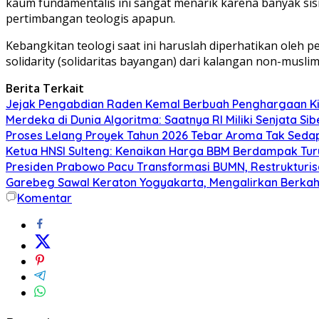
kaum fundamentalis ini sangat menarik karena banyak sis
pertimbangan teologis apapun.
Kebangkitan teologi saat ini haruslah diperhatikan ole
solidarity (solidaritas bayangan) dari kalangan non-muslim
Berita Terkait
Jejak Pengabdian Raden Kemal Berbuah Penghargaan Kin
Merdeka di Dunia Algoritma: Saatnya RI Miliki Senjata Si
Proses Lelang Proyek Tahun 2026 Tebar Aroma Tak Sedap,
Ketua HNSI Sulteng: Kenaikan Harga BBM Berdampak Tur
Presiden Prabowo Pacu Transformasi BUMN, Restrukturisa
Garebeg Sawal Keraton Yogyakarta, Mengalirkan Berkah
Komentar