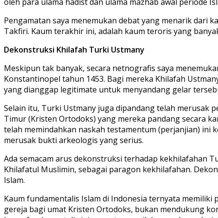
oleh para ulama hadist dan ulama mazhab awal periode Isl
Pengamatan saya menemukan debat yang menarik dari kalan
Takfiri. Kaum terakhir ini, adalah kaum teroris yang ba
Dekonstruksi Khilafah Turki Ustmany
Meskipun tak banyak, secara netnografis saya menemukan
Konstantinopel tahun 1453. Bagi mereka Khilafah Ustmany 
yang dianggap legitimate untuk menyandang gelar terseb
Selain itu, Turki Ustmany juga dipandang telah merusak p
Timur (Kristen Ortodoks) yang mereka pandang secara ka
telah memindahkan naskah testamentum (perjanjian) ini k
merusak bukti arkeologis yang serius.
Ada semacam arus dekonstruksi terhadap kekhilafahan Tur
Khilafatul Muslimin, sebagai paragon kekhilafahan. Dekon
Islam.
Kaum fundamentalis Islam di Indonesia ternyata memiliki 
gereja bagi umat Kristen Ortodoks, bukan mendukung k