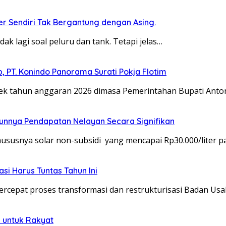
ber Sendiri Tak Bergantung dengan Asing.
dak lagi soal peluru dan tank. Tetapi jelas…
 PT. Konindo Panorama Surati Pokja Flotim
 tahun anggaran 2026 dimasa Pemerintahan Bupati Anto
unnya Pendapatan Nelayan Secara Signifikan
usnya solar non-subsidi yang mencapai Rp30.000/liter p
si Harus Tuntas Tahun Ini
epat proses transformasi dan restrukturisasi Badan Us
 untuk Rakyat