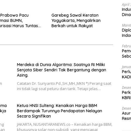
sing.
Pokja Flotim
April
Indu
Dina
 Prabowo Pacu
Garebeg Sawal Keraton
rmasi BUMN,
Yogyakarta, Mengalirkan
Maret
urisasi Harus Tuntas
Berkah untuk Rakyat
Dipl
Ind
Febru
Peme
Seba
Nasi
Merdeka di Dunia Algoritma: Saatnya RI Miliki
Janua
Senjata Siber Sendiri Tak Bergantung dengan
Perl
Asing.
KADI
an
Catatan Dr. Suriyanto.Pd.,SH.,MH.,MKN *) Perang saat
Desem
ini tidak lagi soal peluru dan tank. Tetapi jelas…
Perk
KBRI
Indo
roma
Ketua HNSI Sulteng: Kenaikan Harga BBM
Desem
kja
Berdampak Turunnya Pendapatan Nelayan
Asur
Secara Signifikan
Resm
ng
JAKARTA, NUSANTARANEWS.co – Kenaikan harga BBM,
han
khususnya solar non-subsidi yang mencapai