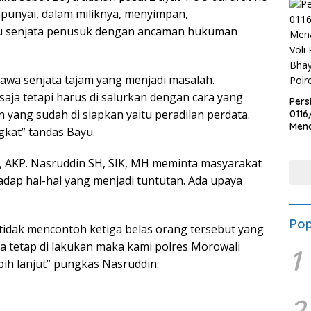
unyai, dalam miliknya, menyimpan,
u senjata penusuk dengan ancaman hukuman
wa senjata tajam yang menjadi masalah.
aja tetapi harus di salurkan dengan cara yang
Pers
 yang sudah di siapkan yaitu peradilan perdata.
0116
Men
gkat” tandas Bayu.
Voli
Bha
 AKP. Nasruddin SH, SIK, MH meminta masyarakat
Polr
dap hal-hal yang menjadi tuntutan. Ada upaya
Pop
idak mencontoh ketiga belas orang tersebut yang
 tetap di lakukan maka kami polres Morowali
1
h lanjut” pungkas Nasruddin.
2