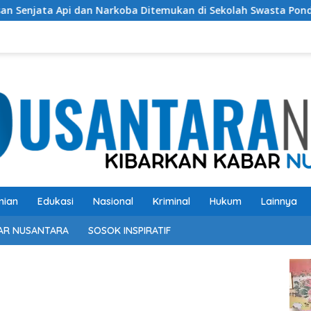
Narkoba Ditemukan di Sekolah Swasta Pondok Pinang Jaksel, DP
nian
Edukasi
Nasional
Kriminal
Hukum
Lainnya
AR NUSANTARA
SOSOK INSPIRATIF
Pem
Vide