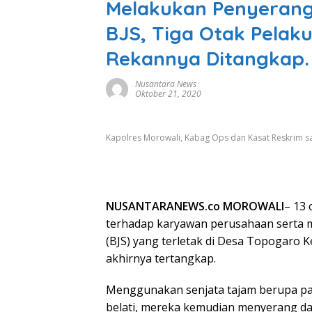
Melakukan Penyerang
BJS, Tiga Otak Pelak
Rekannya Ditangkap.
Nusantara News
Oktober 21, 2020
Kapolres Morowali, Kabag Ops dan Kasat Reskrim s
NUSANTARANEWS.co MOROWALI
– 13
terhadap karyawan perusahaan serta m
(BJS) yang terletak di Desa Topogaro
akhirnya tertangkap.
Menggunakan senjata tajam berupa par
belati, mereka kemudian menyerang d