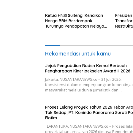
dengan A
Ketua HNSI Sulteng: Kenaikan
Presiden
Harga BBM Berdampak
Transfo
Turunnya Pendapatan Nelayan
Restrukt
Secara Signifikan
Tahun Ini
Rekomendasi untuk kamu
Jejak Pengabdian Raden Kemal Berbuah
Penghargaan Kinerjaekselen Award II 2026
Jakarta, NUSANTARANEWS.co – 31 Juli 2026,
Konsistensi dalam memperjuangkan kepenting
masyarakat melalui dunia jurnalistik dan…
Proses Lelang Proyek Tahun 2026 Tebar A
Tak Sedap, PT. Konindo Panorama Surati Po
Flotim
LARANTUKA, NUSANTARA NEWS.co – Proses lela
proyek tahun anggaran 2026 dimasa Pemerinta