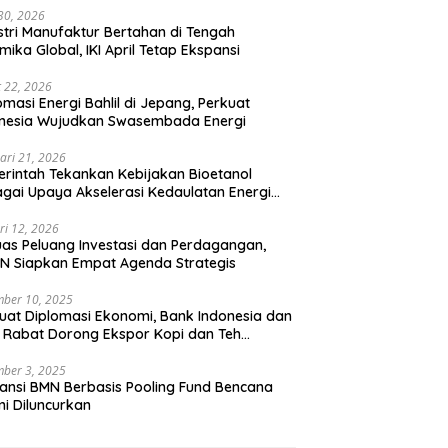
 30, 2026
stri Manufaktur Bertahan di Tengah
mika Global, IKI April Tetap Ekspansi
 22, 2026
omasi Energi Bahlil di Jepang, Perkuat
onesia Wujudkan Swasembada Energi
ari 21, 2026
rintah Tekankan Kebijakan Bioetanol
gai Upaya Akselerasi Kedaulatan Energi
onal
ri 12, 2026
uas Peluang Investasi dan Perdagangan,
N Siapkan Empat Agenda Strategis
ber 10, 2025
uat Diplomasi Ekonomi, Bank Indonesia dan
 Rabat Dorong Ekspor Kopi dan Teh
nesia di Maroko
ber 3, 2025
ansi BMN Berbasis Pooling Fund Bencana
i Diluncurkan