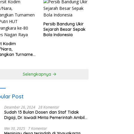
Persib Bandung Ukir
Sejarah Besar Sepak
Bola Indonesia
it Kodim
/Nara,
angkan Turnamen
 Putri HUT
yangkara ke-80
es Nagan Raya
Selengkapnya
ular Post
Desember 26, 2024
28 Komentar
Sudah 13 Bulan Dosen dan Staf Tidak
Digaji, Dr. Iswadi Minta Pemerintah Ambil
Alih UMT
Mei 30, 2025
7 Komentar
Meninjau desa terindah di Yogyakarta