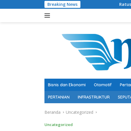
Langsung
Breaking News
Ratusan Senjata Api dan 
ke
konten
Bisnis dan Ekonomi
Otomotif
Perta
PERTANIAN
INFRASTRUKTUR
SEPUT
Beranda
Uncategorized
Uncategorized