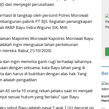
BJS dan menyegel perusahaan.
rhasil di tangkap oleh personil Polres Morowali
pembangunan pabrik PT BJS. Kegiatan penangkapan
ali AKBP Bayu Indra Wiguno SIK, MIK.
halaman Mapolres Morowali Kapolres Morowali Bayu
 adalah ingin menguasai lahan perkebunan
n mereka. Rabu( 21/10/2020)
 dan ingin meminta ganti rugi terhadap lahannya.
saan dengan seksama, kata Bayu lahan yang di
Ber
a dan harus di buktikan dengan alas hak. Yang
n adalah pengadilan
dan AS serta 10 orang rekan pelaku saat ini menjadi
anjut sesuai hukum yang berlaku” ujar Bayu.
Kont
Meme
aku sebut Bayu adalah pasal 2 ayat 1 UU darurat no