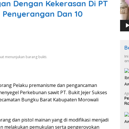
an Dengan Kekerasan Di PT
u Penyerangan Dan 10
B
In
aat menunjukan barang bukti.
an
 orang Pelaku premanisme dan pengancaman
enyegel Perkebunan sawit PT. Bukit Jejer Sukses
Ag
Pe
 Kecamatan Bungku Barat Kabupaten Morowali
Ra
2
ang dan pistol mainan yang di modifikasi menjadi
an melakukan pemukulan serta pengeroyokan