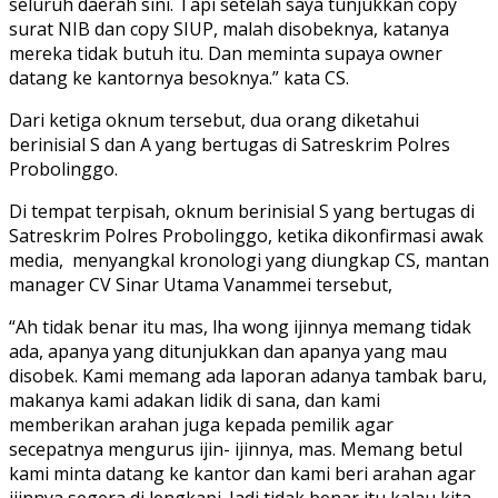
seluruh daerah sini. Tapi setelah saya tunjukkan copy
surat NIB dan copy SIUP, malah disobeknya, katanya
mereka tidak butuh itu. Dan meminta supaya owner
datang ke kantornya besoknya.” kata CS.
Dari ketiga oknum tersebut, dua orang diketahui
berinisial S dan A yang bertugas di Satreskrim Polres
Probolinggo.
Di tempat terpisah, oknum berinisial S yang bertugas di
Satreskrim Polres Probolinggo, ketika dikonfirmasi awak
media, menyangkal kronologi yang diungkap CS, mantan
manager CV Sinar Utama Vanammei tersebut,
“Ah tidak benar itu mas, lha wong ijinnya memang tidak
ada, apanya yang ditunjukkan dan apanya yang mau
disobek. Kami memang ada laporan adanya tambak baru,
makanya kami adakan lidik di sana, dan kami
memberikan arahan juga kepada pemilik agar
secepatnya mengurus ijin- ijinnya, mas. Memang betul
kami minta datang ke kantor dan kami beri arahan agar
ijinnya segera di lengkapi. Jadi tidak benar itu kalau kita