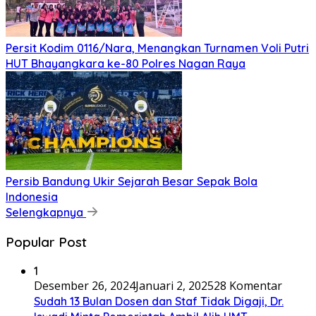
Persit Kodim 0116/Nara, Menangkan Turnamen Voli Putri
HUT Bhayangkara ke-80 Polres Nagan Raya
Persib Bandung Ukir Sejarah Besar Sepak Bola
Indonesia
Selengkapnya
Popular Post
1
Desember 26, 2024
Januari 2, 2025
28 Komentar
Sudah 13 Bulan Dosen dan Staf Tidak Digaji, Dr.