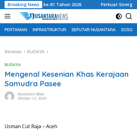
Langsung
 RI ke-81 Tahun 2026
Breaking News
Perkuat Sinergi Tingkatkan Pen
ke
konten
PERTANIAN
INFRASTRUKTUR
SEPUTAR NUSANTARA
SOSOK 
Beranda
BUDAYA
BUDAYA
Mengenal Kesenian Khas Kerajaan
Samudra Pasee
Nusantara News
Oktober 12, 2020
Usman Cut Raja – Aceh