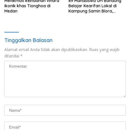
Menikmati keindahan vihara
89 Mahasiswa UPI Bandung
ikonik khas Tionghoa di
Belajar Kearifan Lokal di
Medan
Kampung Samin Blora,
Sedulur Sikep Minta Budaya
Tak Sekadar Dijadikan
Slogan
Tinggalkan Balasan
Alamat email Anda tidak akan dipublikasikan.
Ruas yang wajib
ditandai
*