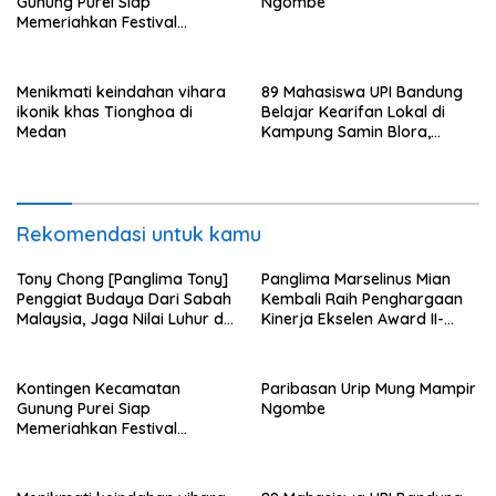
Gunung Purei Siap
Ngombe
Memeriahkan Festival
Budaya IMBT Tahun 2026
Menikmati keindahan vihara
89 Mahasiswa UPI Bandung
ikonik khas Tionghoa di
Belajar Kearifan Lokal di
Medan
Kampung Samin Blora,
Sedulur Sikep Minta Budaya
Tak Sekadar Dijadikan
Slogan
Rekomendasi untuk kamu
Tony Chong [Panglima Tony]
Panglima Marselinus Mian
Penggiat Budaya Dari Sabah
Kembali Raih Penghargaan
Malaysia, Jaga Nilai Luhur di
Kinerja Ekselen Award II-
Tengah Arus Globalisasi
2026
Kontingen Kecamatan
Paribasan Urip Mung Mampir
Gunung Purei Siap
Ngombe
Memeriahkan Festival
Budaya IMBT Tahun 2026