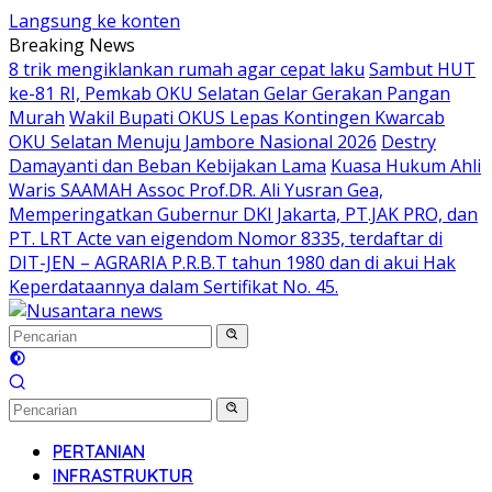
Langsung ke konten
Breaking News
8 trik mengiklankan rumah agar cepat laku
Sambut HUT
ke-81 RI, Pemkab OKU Selatan Gelar Gerakan Pangan
Murah
Wakil Bupati OKUS Lepas Kontingen Kwarcab
OKU Selatan Menuju Jambore Nasional 2026
Destry
Damayanti dan Beban Kebijakan Lama
Kuasa Hukum Ahli
Waris SAAMAH Assoc Prof.DR. Ali Yusran Gea,
Memperingatkan Gubernur DKI Jakarta, PT.JAK PRO, dan
PT. LRT Acte van eigendom Nomor 8335, terdaftar di
DIT-JEN – AGRARIA P.R.B.T tahun 1980 dan di akui Hak
Keperdataannya dalam Sertifikat No. 45.
PERTANIAN
INFRASTRUKTUR