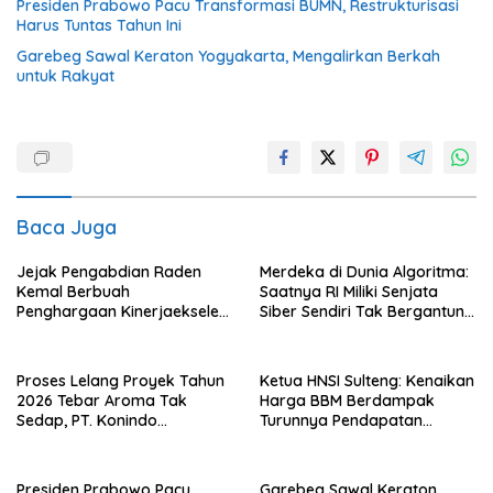
Presiden Prabowo Pacu Transformasi BUMN, Restrukturisasi
Harus Tuntas Tahun Ini
Garebeg Sawal Keraton Yogyakarta, Mengalirkan Berkah
untuk Rakyat
Baca Juga
Jejak Pengabdian Raden
Merdeka di Dunia Algoritma:
Kemal Berbuah
Saatnya RI Miliki Senjata
Penghargaan Kinerjaekselen
Siber Sendiri Tak Bergantung
Award II 2026
dengan Asing.
Proses Lelang Proyek Tahun
Ketua HNSI Sulteng: Kenaikan
2026 Tebar Aroma Tak
Harga BBM Berdampak
Sedap, PT. Konindo
Turunnya Pendapatan
Panorama Surati Pokja
Nelayan Secara Signifikan
Flotim
Presiden Prabowo Pacu
Garebeg Sawal Keraton