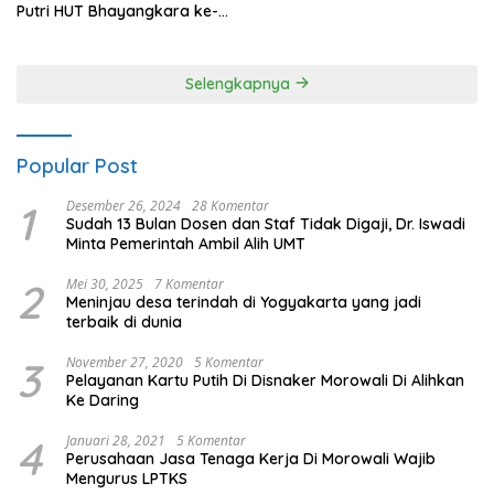
Putri HUT Bhayangkara ke-
80 Polres Nagan Raya
Selengkapnya
Popular Post
1
Desember 26, 2024
28 Komentar
Sudah 13 Bulan Dosen dan Staf Tidak Digaji, Dr. Iswadi
Minta Pemerintah Ambil Alih UMT
2
Mei 30, 2025
7 Komentar
Meninjau desa terindah di Yogyakarta yang jadi
terbaik di dunia
3
November 27, 2020
5 Komentar
Pelayanan Kartu Putih Di Disnaker Morowali Di Alihkan
Ke Daring
4
Januari 28, 2021
5 Komentar
Perusahaan Jasa Tenaga Kerja Di Morowali Wajib
Mengurus LPTKS