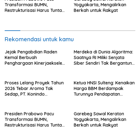
Transformasi BUMN,
Yogyakarta, Mengalirkan
Restrukturisasi Harus Tuntas
Berkah untuk Rakyat
Tahun Ini
Rekomendasi untuk kamu
Jejak Pengabdian Raden
Merdeka di Dunia Algoritma:
Kemal Berbuah
Saatnya RI Miliki Senjata
Penghargaan Kinerjaekselen
Siber Sendiri Tak Bergantung
Award II 2026
dengan Asing.
Proses Lelang Proyek Tahun
Ketua HNSI Sulteng: Kenaikan
2026 Tebar Aroma Tak
Harga BBM Berdampak
Sedap, PT. Konindo
Turunnya Pendapatan
Panorama Surati Pokja
Nelayan Secara Signifikan
Flotim
Presiden Prabowo Pacu
Garebeg Sawal Keraton
Transformasi BUMN,
Yogyakarta, Mengalirkan
Restrukturisasi Harus Tuntas
Berkah untuk Rakyat
Tahun Ini