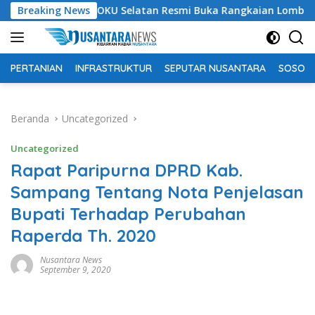
Langsung
Bupati OKU Selatan Resmi Buka Rangkaian Lomba Peringata
Breaking News
ke
konten
PERTANIAN
INFRASTRUKTUR
SEPUTAR NUSANTARA
SOSOK 
Beranda
Uncategorized
Uncategorized
Rapat Paripurna DPRD Kab.
Sampang Tentang Nota Penjelasan
Bupati Terhadap Perubahan
Raperda Th. 2020
Nusantara News
September 9, 2020